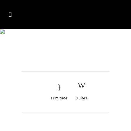
CRISTINA
Print page
0
Likes