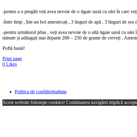
-pentru a o pregăti veți avea nevoie de o tigaie unsă cu ulei în care veț
-între timp , într-un bol amestecați , 3 linguri de apă , 3 linguri de sos 
-pentru următorul p0as , veți avea nevoie de o altă tigaie unsă cu ulei 
minute și adăugați mai departe 200 – 250 de grame de creveți . Amesteca
Poftă bună!
Print page
0
Likes
Politica de confidențialitate
Acest website foloseşte cookies! Continuarea navigării implică accepta