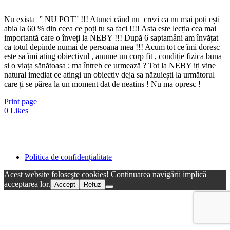
Nu exista ” NU POT” !!! Atunci când nu crezi ca nu mai poți ești
abia la 60 % din ceea ce poți tu sa faci !!!! Asta este lecția cea mai
importantă care o înveți la NEBY !!! După 6 saptamâni am învățat
ca totul depinde numai de persoana mea !!! Acum tot ce îmi doresc
este sa îmi ating obiectivul , anume un corp fit , condiție fizica buna
si o viața sănătoasa ; ma întreb ce urmează ? Tot la NEBY iți vine
natural imediat ce atingi un obiectiv deja sa năzuiești la următorul
care ți se părea la un moment dat de neatins ! Nu ma opresc !
Print page
0
Likes
Politica de confidențialitate
Acest website foloseşte cookies! Continuarea navigării implică
acceptarea lor.
Accept
Refuz