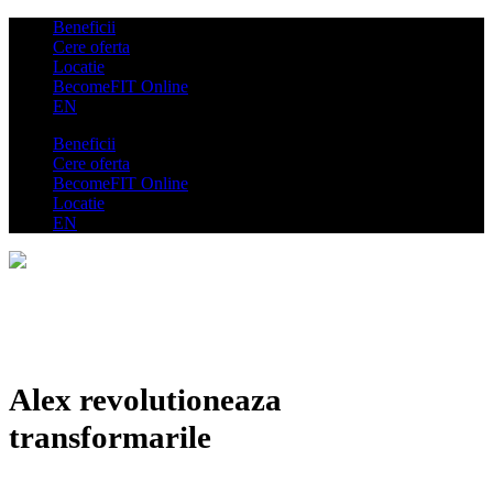
Beneficii
Cere oferta
Locatie
BecomeFIT Online
EN
Beneficii
Cere oferta
BecomeFIT Online
Locatie
EN
Alex revolutioneaza
transformarile