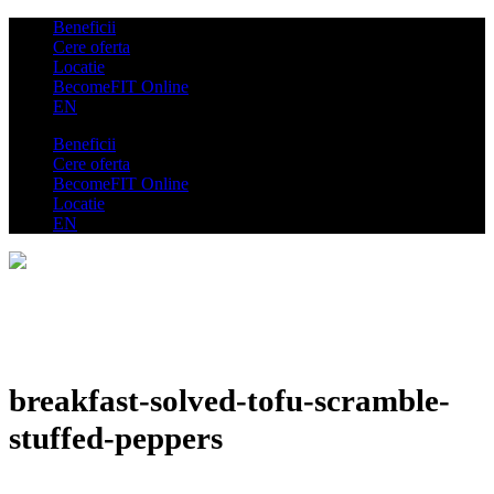
Beneficii
Cere oferta
Locatie
BecomeFIT Online
EN
Beneficii
Cere oferta
BecomeFIT Online
Locatie
EN
breakfast-solved-tofu-scramble-
stuffed-peppers