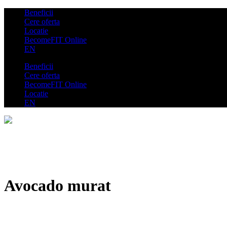
Beneficii
Cere oferta
Locatie
BecomeFIT Online
EN
Beneficii
Cere oferta
BecomeFIT Online
Locatie
EN
Avocado murat