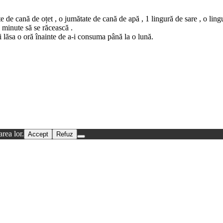
 de cană de oțet , o jumătate de cană de apă , 1 lingură de sare , o lingur
e minute să se răcească .
ți lăsa o oră înainte de a-i consuma până la o lună.
rea lor.
Accept
Refuz