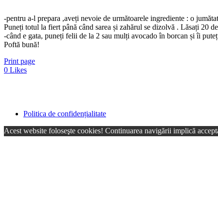
-pentru a-l prepara ,aveți nevoie de următoarele ingrediente : o jumătate
Puneți totul la fiert până când sarea și zahărul se dizolvă . Lăsați 20 d
-când e gata, puneți felii de la 2 sau mulți avocado în borcan și îi pute
Poftă bună!
Print page
0
Likes
Politica de confidențialitate
Acest website foloseşte cookies! Continuarea navigării implică accepta