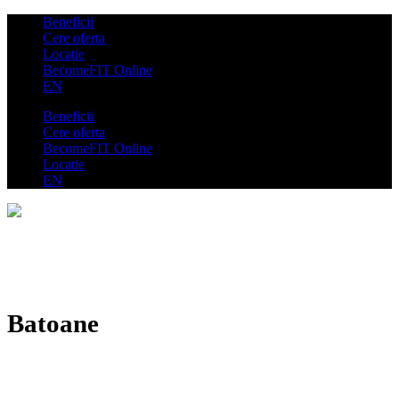
Beneficii
Cere oferta
Locatie
BecomeFIT Online
EN
Beneficii
Cere oferta
BecomeFIT Online
Locatie
EN
Batoane