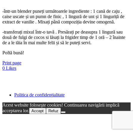
-într-un blender puneți următoarele ingrediente : 1 cană de caju ,
caise uscate și un pumn de finic , 1 lingură de unt și 1 linguriță de
extract de vanilie . Mixați până compoziția devine omogenă.
-transferați mixul într-o tavă . Presărați pe deasupra 1 lingură sau
două de fulgi de cocos si lăsați la frigider timp de 1 oră – 2 înainte
de a le tăia în mai multe felii și să le puteți servi.
Poftă bună!
Print page
0
Likes
Politica de confidențialitate
Acest website foloseşte cookies! Continuarea navigării implică
acceptarea lor.
Accept
Refuz