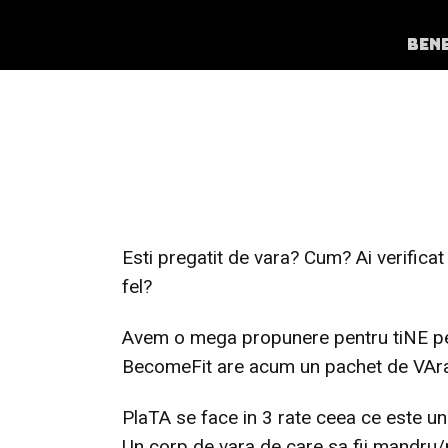
BEN
BEC
Esti pregatit de vara? Cum? Ai verificat
fel?
Avem o mega propunere pentru tiNE pe 
BecomeFit are acum un pachet de VAra c
PlaTA se face in 3 rate ceea ce este un
Un corp de vara de care sa fii mandru/m