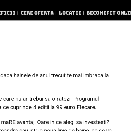
EFICII
CERE OFERTA
LOCATIE
BECOMEFIT ONLI
OMEFIT SUMMER O
 daca hainele de anul trecut te mai imbraca la
care nu ar trebui sa o ratezi. Programul
e cuprinde 4 editii la 99 euro FIecare.
 maRE avantaj. Oare in ce alegi sa investesti?
andra sau intr-o noua linie de haine, ce se va