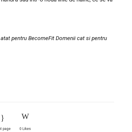
6 atat pentru BecomeFit Domenii cat si pentru
nt page
0
Likes