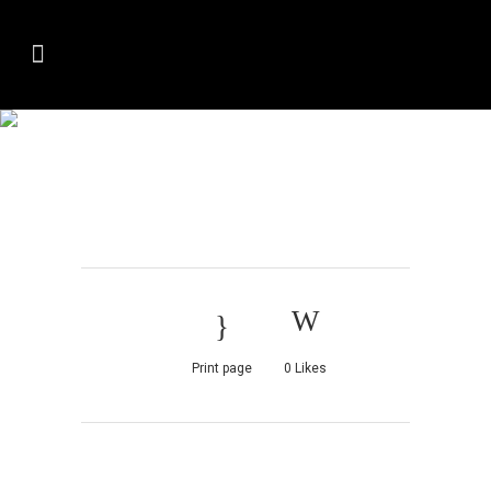
SMOKED-SALMON-
CANAPES-
CHAMPAGNE-
RECIPES
Print page
0
Likes