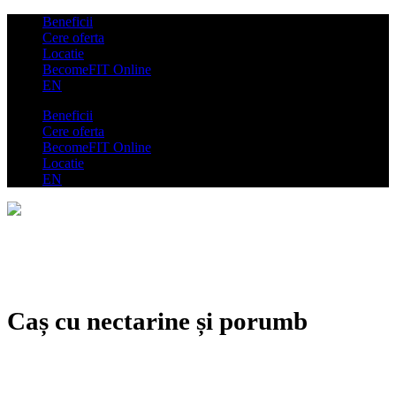
Beneficii
Cere oferta
Locatie
BecomeFIT Online
EN
Beneficii
Cere oferta
BecomeFIT Online
Locatie
EN
Caș cu nectarine și porumb