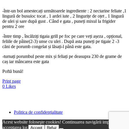
-într-un bol amestecați următoarele ingrediente : 2 nectarine feliate ,1
lingură de busuioc tocat , 1 ardei iute , 2 lingurițe de oțet , 1 lingură
de ulei și sare după gust . Când e gata , puneți mixul la frigider
pentru 2 ore
-între timp , încălziți tigaia grill pe foc pe care veți așeza , opțional,
feliile de pâine(2-3) unse cu ulei . După asta puneți pe tigaie 2 -3
căni de porumb congelat și lăsați-l până este gata.
-turnați porumbul peste mix și feliați pe deasupra 230 de grame de
caș iar mâncarea este gata
Poftă bună!
Print page
0
Likes
Politica de confidențialitate
Acest website foloseşte cookies! Continuarea navigării implică
acceptarea lor.
Accept
Refuz