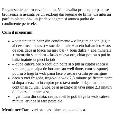
Pregateste-te pentru ceva buuuun. Vita tavalita prin cuptor pana se
bronzeaza si asezata pe un sezlong din legume de firma. Ca aiba un
parfum placut, da-i un jet de vinegreta si arunca pudra de
condimente peste ele.
Cum il preparam:
– vita tinuta in baitz din condimente – o lingura de vin (sigur
ai ceva rosu in casa) + suc de lamaie + aceto balsamico + sos
de soia daca ai (daca nu nu-i bai) + boia dulce + apa minerala
+ rozmarin si cimbru – las-o cateva ore, chiar poti sa o pui in
baitz inainte sa pleci la job
– dupa cateva ore o scoti din baitz si o pui la cuptor (daca o
vrei tare, gen talpa de bocanc sau well done, cum se spune)
poti sa o tragi la wok pana face o usoara crusta pe margine
daca o vrei frageda, trage-o la wok 2,3 minute pe fiecare parte
si dupa aseaza-o in cuptor pe o tava unde ai deja hartie de
copt unsa cu ulei. Dupa ce ai asezat-o in tava pune 2,3 linguri
din baitz-ul in care a stat
– garnitura din salata, ceapa, rosii le poti trage la wok cateva
minute, arunca si sare peste ele
Mentiune:
*Daca vrei sa-ti iasa bine ocupa-te de ea