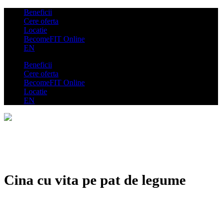
Beneficii
Cere oferta
Locatie
BecomeFIT Online
EN
Beneficii
Cere oferta
BecomeFIT Online
Locatie
EN
Cina cu vita pe pat de legume