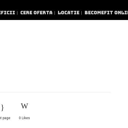
EFICII
CERE OFERTA
LOCATIE
BECOMEFIT ONLI
3757087
nt page
0
Likes