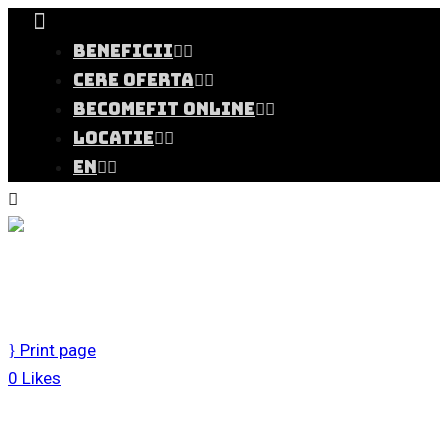
BENEFICII
CERE OFERTA
BECOMEFIT ONLINE
LOCATIE
EN
coaste
Print page
0
Likes