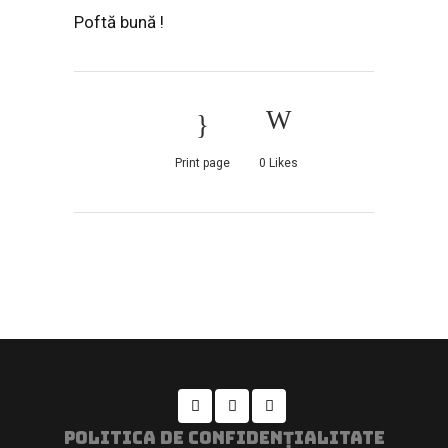
Poftă bună !
Print page
0
Likes
POLITICA DE CONFIDENȚIALITATE