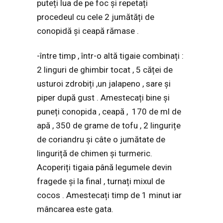
puteți lua de pe foc și repetați
procedeul cu cele 2 jumătăți de
conopidă și ceapă rămase .
-între timp , într-o altă tigaie combinați :
2 linguri de ghimbir tocat , 5 căței de
usturoi zdrobiți ,un jalapeno , sare și
piper după gust . Amestecați bine și
puneți conopida , ceapă , 170 de ml de
apă , 350 de grame de tofu , 2 lingurițe
de coriandru și câte o jumătate de
linguriță de chimen și turmeric.
Acoperiți tigaia până legumele devin
fragede și la final , turnați mixul de
cocos . Amestecați timp de 1 minut iar
mâncarea este gata.