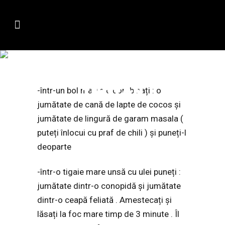
CONOPIDĂ CU
TOFU ÎN STIL
INDIAN
-într-un bol mai mic combinați : o
jumătate de cană de lapte de cocos și
jumătate de lingură de garam masala (
puteți înlocui cu praf de chili ) și puneți-l
deoparte
-într-o tigaie mare unsă cu ulei puneți :
jumătate dintr-o conopidă și jumătate
dintr-o ceapă feliată . Amestecați și
lăsați la foc mare timp de 3 minute . Îl