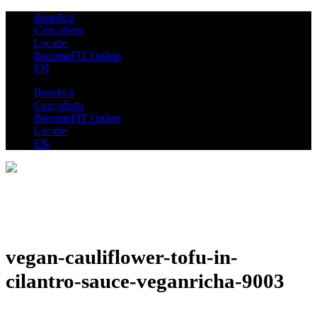
Beneficii
Cere oferta
Locatie
BecomeFIT Online
EN
Beneficii
Cere oferta
BecomeFIT Online
Locatie
EN
vegan-cauliflower-tofu-in-
cilantro-sauce-veganricha-9003