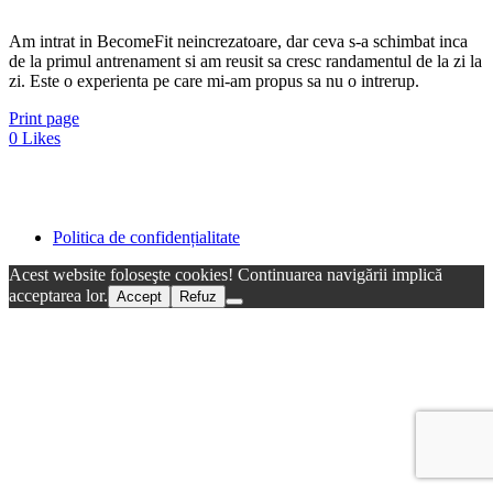
Am intrat in BecomeFit neincrezatoare, dar ceva s-a schimbat inca
de la primul antrenament si am reusit sa cresc randamentul de la zi la
zi. Este o experienta pe care mi-am propus sa nu o intrerup.
Print page
0
Likes
Politica de confidențialitate
Acest website foloseşte cookies! Continuarea navigării implică
acceptarea lor.
Accept
Refuz