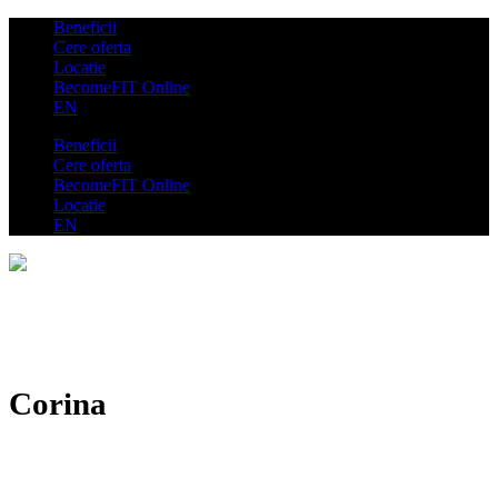
Beneficii
Cere oferta
Locatie
BecomeFIT Online
EN
Beneficii
Cere oferta
BecomeFIT Online
Locatie
EN
Corina