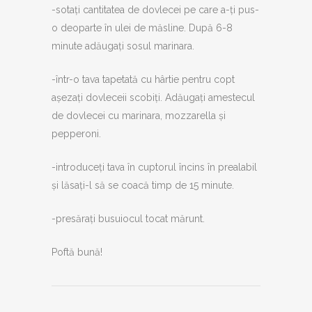
-sotați cantitatea de dovlecei pe care a-ți pus-
o deoparte în ulei de măsline. După 6-8
minute adăugați sosul marinara.
-într-o tava tapetată cu hârtie pentru copt
așezați dovleceii scobiți. Adăugați amestecul
de dovlecei cu marinara, mozzarella și
pepperoni.
-introduceți tava în cuptorul încins în prealabil
și lăsați-l să se coacă timp de 15 minute.
-presărați busuiocul tocat mărunt.
Poftă bună!