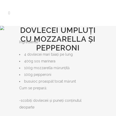
DOVLECEI UMPLUȚI
CU MOZZARELLA ȘI
Ingrediente :
PEPPERONI
4 dovlecei mari tăiați pe lung
400g sos marinara
100g mozzarella mărunțită
100g pepperoni
busuioc proaspăt tocat mărunt
Cum se prepară:
-scobiți dovleceii și puneți conținutul
deoparte