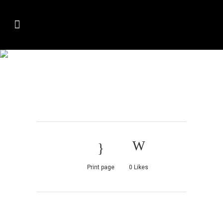
ZESTY-ORANGE-
CHOCOLATE-
ENERGY-BALLS_0
Print page
0
Likes