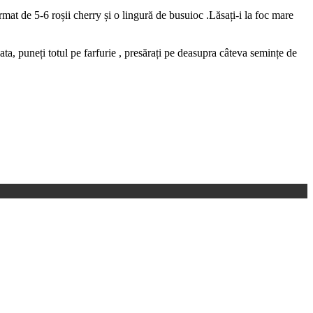
urmat de 5-6 roșii cherry și o lingură de busuioc .Lăsați-i la foc mare
gata, puneți totul pe farfurie , presărați pe deasupra câteva semințe de