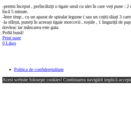
-pentru început , preîncălziți o tigaie unsă cu ulei în care veți pune : 2
încă 5 minute.
-între timp , cu un aparat de spiralat legume ( sau un cuțit) tăiați 3 cart
-la sfârșit, puneți în aceeași tigaie morcovii , roșiile , 1 linguriță de 
dovleac iar mâncarea este gata.
Poftă bună!
Print page
0
Likes
Politica de confidențialitate
Acest website foloseşte cookies! Continuarea navigării implică accepta