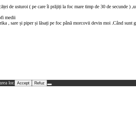
 căței de usturoi ( pe care îi prăjiți la foc mare timp de 30 de secunde ) ,
ofi medii
paprika , sare și piper și lăsați pe foc până morcovii devin moi .Când sunt 
rea lor.
Accept
Refuz