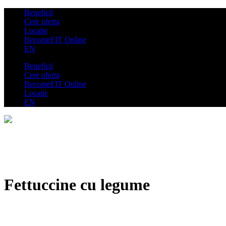
Beneficii
Cere oferta
Locatie
BecomeFIT Online
EN
Beneficii
Cere oferta
BecomeFIT Online
Locatie
EN
Fettuccine cu legume