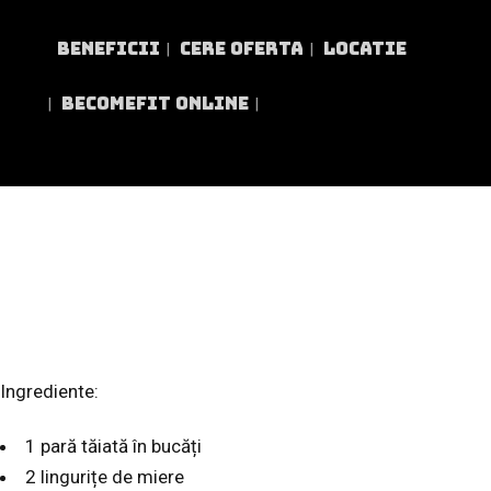
BENEFICII
CERE OFERTA
LOCATIE
BECOMEFIT ONLINE
GRIȘ CU P
Ingrediente:
1 pară tăiată în bucăți
2 lingurițe de miere