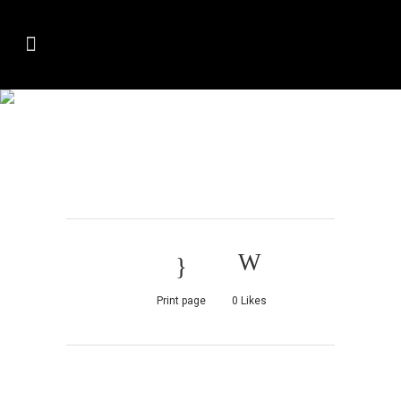
DBSDH8DLF8PM826180
Print page
0
Likes