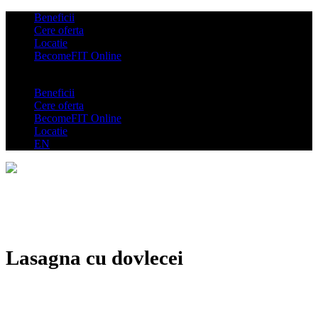
Beneficii
Cere oferta
Locatie
BecomeFIT Online
Beneficii
Cere oferta
BecomeFIT Online
Locatie
EN
Lasagna cu dovlecei