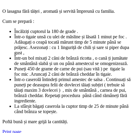
O lasagna fără tăiței , aromată și servită împreună cu familia.
Cum se prepară :
Încălziți cuptorul la 180 de grade .
Într-o tigaie unsă cu ulei de măsline și lăsată 1 minut pe foc .
Adăugați o ceapă tocată mărunt timp de 5 minute până se
prăjesc. Asezonați : cu 1 linguriță de chili și sare si piper dupa
gust ,
Într-un bol mixați 2 căni de brânză ricotta , o cană ți jumătate
de smântână slabă și un ou până amestecul se omogenizează.
Puneți 450 de grame de carne de pui (sau vită ) pe tigaie la
foc mic .Aruncați 2 căni de brânză cheddar în tigaie.
Într-o caserolă întindeți primul amestec de salsa . Continuați să
puneți pe deasupra felii de dovlecei tăiați subțiri ( trebuie să
tăiați maxim 3 dovlecei ) , mix de smântână , carnea de pui,
brânză cheddar. Repetați procedura până când rămâneți fără
ingrediente.
La sfârșit băgați caserola la cuptor timp de 25 de minute până
când brânza se topește.
Poftă bună și mare grijă la cantități.
Print page