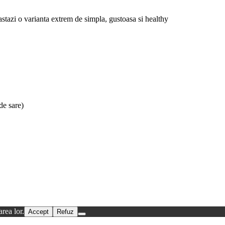
tazi o varianta extrem de simpla, gustoasa si healthy
de sare)
rea lor.
Accept
Refuz