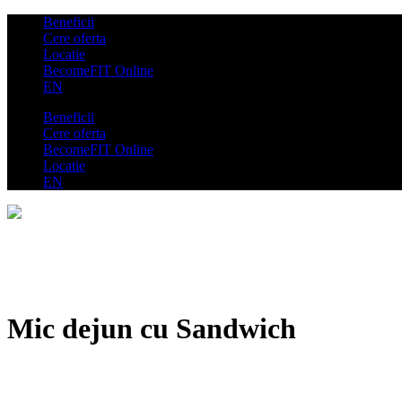
Beneficii
Cere oferta
Locatie
BecomeFIT Online
EN
Beneficii
Cere oferta
BecomeFIT Online
Locatie
EN
Mic dejun cu Sandwich