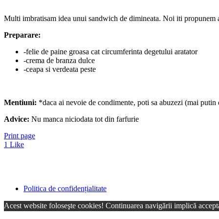
Multi imbratisam idea unui sandwich de dimineata. Noi iti propunem as
Preparare:
-felie de paine groasa cat circumferinta degetului aratator
-crema de branza dulce
-ceapa si verdeata peste
Mentiuni:
*daca ai nevoie de condimente, poti sa abuzezi (mai putin 
Advice:
Nu manca niciodata tot din farfurie
Print page
1
Like
Politica de confidențialitate
Acest website foloseşte cookies! Continuarea navigării implică accepta