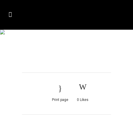
MINI-PIZZA-CU-
CRUSTA-DIN-
CIUPERCI-1
Print page
0
Likes