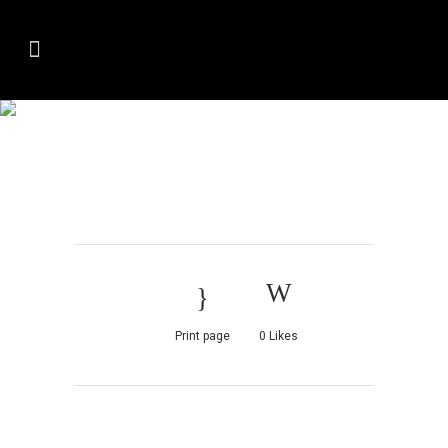
OMLETA-CU-
SPARANGHEL2
Print page
0
Likes