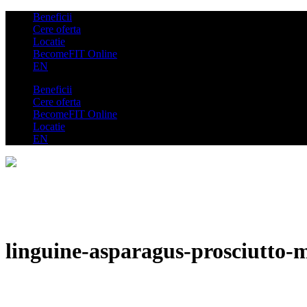
Beneficii
Cere oferta
Locatie
BecomeFIT Online
EN
Beneficii
Cere oferta
BecomeFIT Online
Locatie
EN
linguine-asparagus-prosciutto-