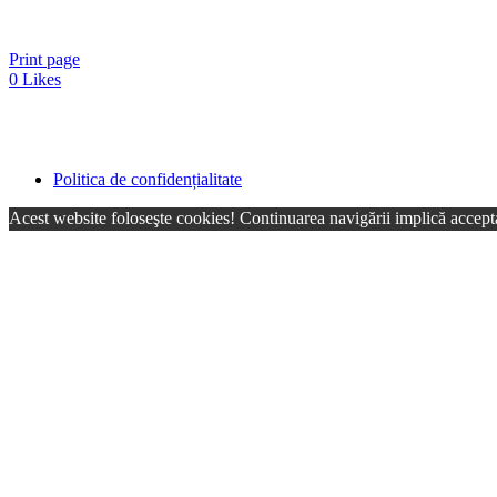
Print page
0
Likes
Politica de confidențialitate
Acest website foloseşte cookies! Continuarea navigării implică accepta