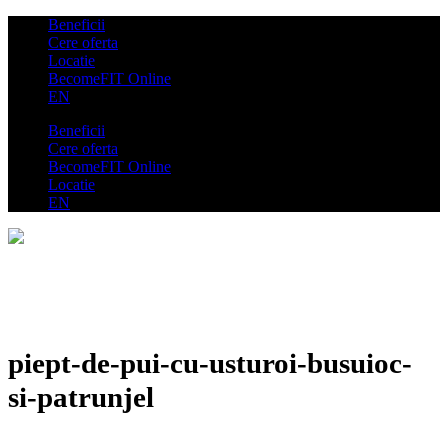
Beneficii
Cere oferta
Locatie
BecomeFIT Online
EN
Beneficii
Cere oferta
BecomeFIT Online
Locatie
EN
piept-de-pui-cu-usturoi-busuioc-
si-patrunjel