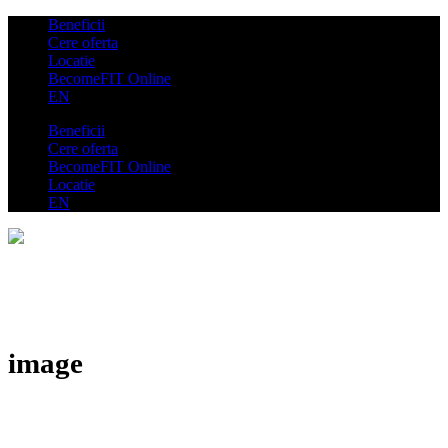
Beneficii
Cere oferta
Locatie
BecomeFIT Online
EN
Beneficii
Cere oferta
BecomeFIT Online
Locatie
EN
image