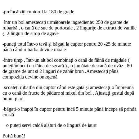
-preîncălziți cuptorul la 180 de grade
-într-un bol amestecați următoarele ingrediente: 250 de grame de
rubarbă , o cană de suc de portocale , 2 lingurițe de extract de vanilie
și 2 linguri de sirop de agave
-puneți totul într-o tavă și băgați la cuptor pentru 20 -25 de minute
până când rubarba devine moale
-între timp , într-un alt bol combinați o cană de făină de migdale (
puteți înlocui cu făina de secară ) , o jumătate de cană de ovăz , 80
de grame de unt și 2 linguri de zahăr brun .Amestecați până
compoziția devine omogenă
-scoateți rubarba din cuptor când este gata și amestecați-o împreună
cu o cană de fructe de pădure și mixul din bol . Ajustați gustul după
bunul plac
-băgați-o înapoi în cuptor pentru încă 5 minute până începe să prindă
crustă
– o puteți servi caldă alături de o lingură de iaurt
Poftă bună!