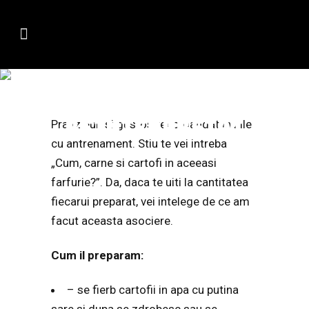
PRANZ CU PIURE
SI PUI
REINTERPRETAT
Pranz bun si gustos recomandat in zile
cu antrenament. Stiu te vei intreba
„Cum, carne si cartofi in aceeasi
farfurie?”. Da, daca te uiti la cantitatea
fiecarui preparat, vei intelege de ce am
facut aceasta asociere.
Cum il preparam:
– se fierb cartofii in apa cu putina