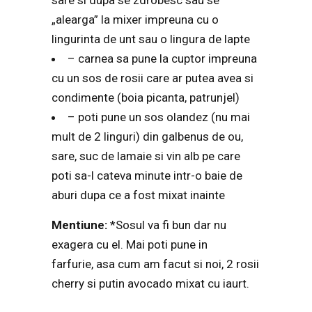
sare si dupa se zdrobesc sau se
„alearga” la mixer impreuna cu o
lingurinta de unt sau o lingura de lapte
– carnea sa pune la cuptor impreuna
cu un sos de rosii care ar putea avea si
condimente (boia picanta, patrunjel)
– poti pune un sos olandez (nu mai
mult de 2 linguri) din galbenus de ou,
sare, suc de lamaie si vin alb pe care
poti sa-l cateva minute intr-o baie de
aburi dupa ce a fost mixat inainte
Mentiune:
*Sosul va fi bun dar nu
exagera cu el. Mai poti pune in
farfurie, asa cum am facut si noi, 2 rosii
cherry si putin avocado mixat cu iaurt.