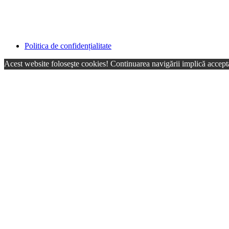
Politica de confidențialitate
Acest website foloseşte cookies! Continuarea navigării implică accepta