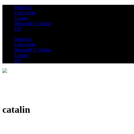
Beneficii
Cere oferta
Locatie
BecomeFIT Online
EN
Beneficii
Cere oferta
BecomeFIT Online
Locatie
EN
catalin