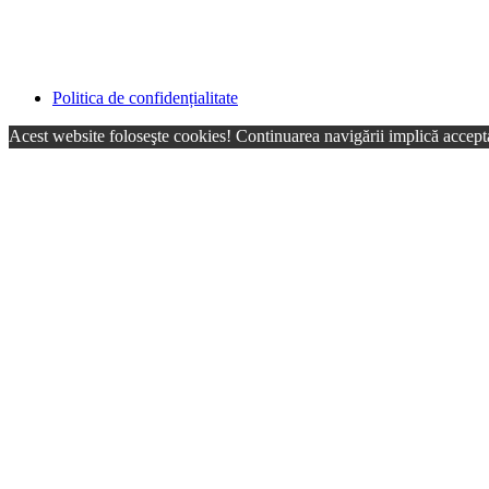
Politica de confidențialitate
Acest website foloseşte cookies! Continuarea navigării implică accepta