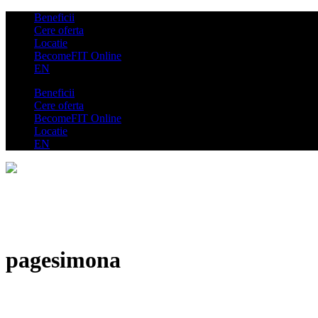
Beneficii
Cere oferta
Locatie
BecomeFIT Online
EN
Beneficii
Cere oferta
BecomeFIT Online
Locatie
EN
pagesimona