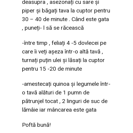
deasupra , asezonați cu sare și
piper și băgați tava la cuptor pentru
30 – 40 de minute . Când este gata
, puneți- l să se răcească
-între timp , feliați 4 -5 dovlecei pe
care îi veți așeza într-o altă tavă ,
turnați puțin ulei și lăsați la cuptor
pentru 15 -20 de minute
-amestecați quinoa și legumele într-
o tavă alături de 1 pumn de
pătrunjel tocat , 2 linguri de suc de
lămâie iar mâncarea este gata
Poftă bună!