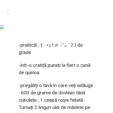
QUINOA CU
DOVLEAC COPT ȘI
DOVLECEL
-preîncălziți cuptorul la 180 de
grade
-într-o cratiță puneți la fiert o cană
de quinoa
-pregătiți o tavă în care veți adăuga
: 600 de grame de dovleac tăiat
cubulețe , 1 ceapă roșie feliată .
Turnați 2 linguri ulei de măsline pe