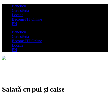
Beneficii
Cere oferta
Locatie
BecomeFIT Online
EN
Beneficii
Cere oferta
BecomeFIT Online
Locatie
EN
Salată cu pui și caise