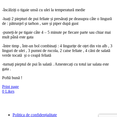
-încălziți o tigaie unsă cu ulei la temperatură medie
-luați 2 piepturi de pui feliate și presărați pe deasupra câte o lingură
de : pătrunjel și tarhon , sare și piper după gust
-puneți-le pe tigaie câte 4 – 5 minute pe fiecare parte sau chiar mai
mult până este gata
-între timp , într-un bol combinați : 4 lingurițe de oțet din vin alb , 3
linguri de ulei , 3 pumni de rucola, 2 caise feliate , 4 căni de salată
verde tocată și o ceapă feliată
-turnați pieptul de pui în salată . Amestecați cu totul iar salata este
gata .
Poftă bună !
Print page
0
Likes
Politica de confidențialitate