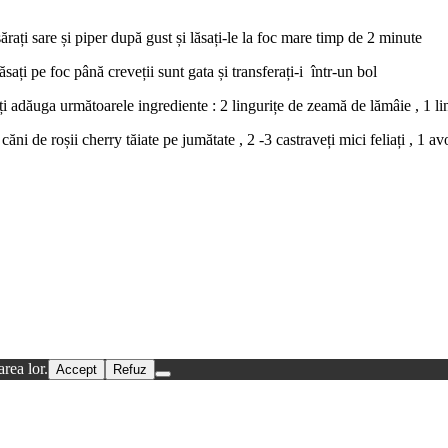
ărați sare și piper după gust și lăsați-le la foc mare timp de 2 minute
ăsați pe foc până creveții sunt gata și transferați-i într-un bol
i adăuga următoarele ingrediente : 2 lingurițe de zeamă de lămâie , 1 lin
i de roșii cherry tăiate pe jumătate , 2 -3 castraveți mici feliați , 1 avoc
rea lor.
Accept
Refuz