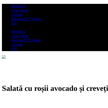
Beneficii
Cere oferta
Locatie
BecomeFIT Online
EN
Beneficii
Cere oferta
BecomeFIT Online
Locatie
EN
Salată cu roșii avocado și creveț