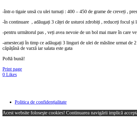
-într-o tigaie unsă cu ulei turnați : 400 – 450 de grame de creveți , pres
-în continuare , adăugați 3 căței de usturoi zdrobiți , reduceți focul și l
-pentru următorul pas , veți avea nevoie de un bol mai mare în care veț
-amestecați în timp ce adăugați 3 linguri de ulei de măsline urmat de 2 căn
căpățână de varză iar salata este gata
Poftă bună!
Print page
0
Likes
Politica de confidențialitate
Acest website foloseşte cookies! Continuarea navigării implică accepta