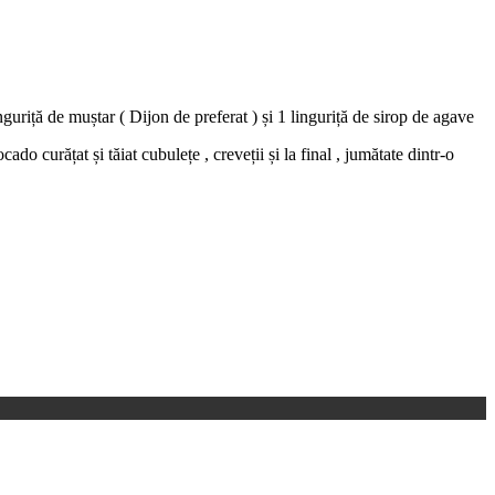
guriță de muștar ( Dijon de preferat ) și 1 linguriță de sirop de agave
ado curățat și tăiat cubulețe , creveții și la final , jumătate dintr-o