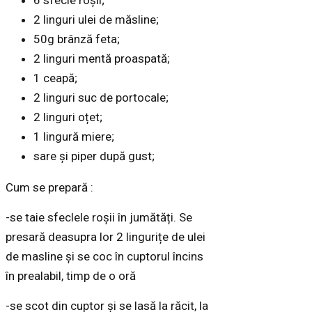
6 sfecle roșii;
2 linguri ulei de măsline;
50g brânză feta;
2 linguri mentă proaspată;
1 ceapă;
2 linguri suc de portocale;
2 linguri oțet;
1 lingură miere;
sare și piper după gust;
Cum se prepară :
-se taie sfeclele roșii în jumătăți. Se
presară deasupra lor 2 lingurițe de ulei
de masline și se coc în cuptorul încins
în prealabil, timp de o oră
-se scot din cuptor și se lasă la răcit, la