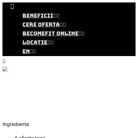
BENEFICII
CERE OFERTA
BECOMEFIT ONLINE
LOCATIE
EN
Salată cu sfeclă
coaptă ,mentă și
brânză feta
Ingrediente: