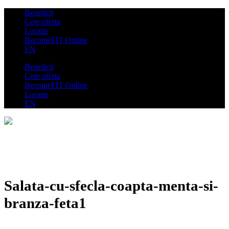
Beneficii
Cere oferta
Locatie
BecomeFIT Online
EN
Beneficii
Cere oferta
BecomeFIT Online
Locatie
EN
Salata-cu-sfecla-coapta-menta-si-
branza-feta1