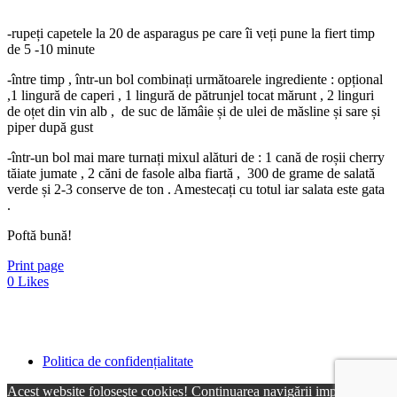
-rupeți capetele la 20 de asparagus pe care îi veți pune la fiert timp
de 5 -10 minute
-între timp , într-un bol combinați următoarele ingrediente : opțional
,1 lingură de caperi , 1 lingură de pătrunjel tocat mărunt , 2 linguri
de oțet din vin alb , de suc de lămâie și de ulei de măsline și sare și
piper după gust
-într-un bol mai mare turnați mixul alături de : 1 cană de roșii cherry
tăiate jumate , 2 căni de fasole alba fiartă , 300 de grame de salată
verde și 2-3 conserve de ton . Amestecați cu totul iar salata este gata
.
Poftă bună!
Print page
0
Likes
Politica de confidențialitate
Acest website foloseşte cookies! Continuarea navigării implică