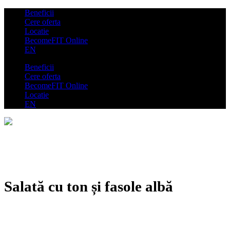
Beneficii
Cere oferta
Locatie
BecomeFIT Online
EN
Beneficii
Cere oferta
BecomeFIT Online
Locatie
EN
Salată cu ton și fasole albă