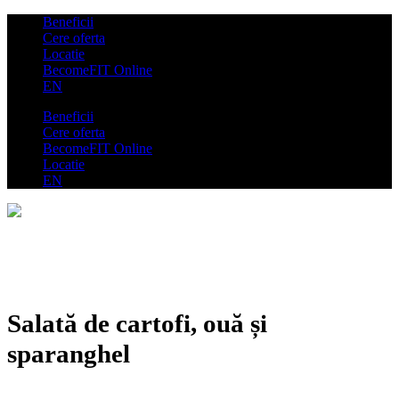
Beneficii
Cere oferta
Locatie
BecomeFIT Online
EN
Beneficii
Cere oferta
BecomeFIT Online
Locatie
EN
Salată de cartofi, ouă și
sparanghel