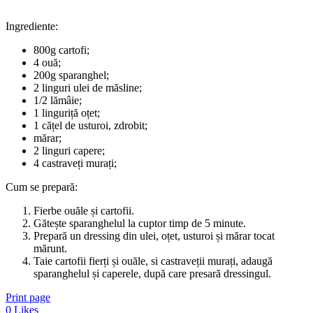
Ingrediente:
800g cartofi;
4 ouă;
200g sparanghel;
2 linguri ulei de măsline;
1/2 lămâie;
1 linguriță oțet;
1 cățel de usturoi, zdrobit;
mărar;
2 linguri capere;
4 castraveți murați;
Cum se prepară:
Fierbe ouăle și cartofii.
Gătește sparanghelul la cuptor timp de 5 minute.
Prepară un dressing din ulei, oțet, usturoi și mărar tocat
mărunt.
Taie cartofii fierți și ouăle, si castraveții murați, adaugă
sparanghelul și caperele, după care presară dressingul.
Print page
0
Likes