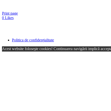
Print page
0
Likes
Politica de confidențialitate
Acest website foloseşte cookies! Continuarea navigării implică accepta