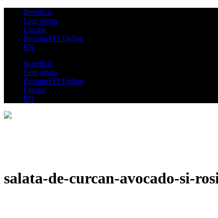
Beneficii
Cere oferta
Locatie
BecomeFIT Online
EN
Beneficii
Cere oferta
BecomeFIT Online
Locatie
EN
salata-de-curcan-avocado-si-rosi