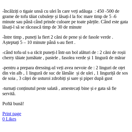
-încălziți o tigaie unsă cu ulei în care veți adăuga : 450 -500 de
grame de tofu tăiat cubulețe și lăsați-l la foc mare timp de 5 -6
minute sau până când prinde culoare pe toate părțile. Când este gata
lăsați-l să se răcească timp de 30 de minute
-între timp , puneți la fiert 2 căni de pene și de fasole verde .
Așteptați 5 – 10 minute până s-au fiert .
-când tofu-ul s-a răcit puneți-l într-un bol alături de : 2 căni de roșii
cherry tăiate jumătate , pastele , fasolea verde și 1 lingură de mărar
-pentru a prepara dressing-ul veți avea nevoie de : 2 linguri de oțet
din vin alb , 1 lingură de suc de lămâie și de ulei , 1 linguriță de sos
de soia , 3 căței de usturoi zdrobiți și sare și piper după gust
-turnați conținutul peste salată , amestecați bine și e gata să fie
servită.
Poftă bună!
Print page
0
Likes