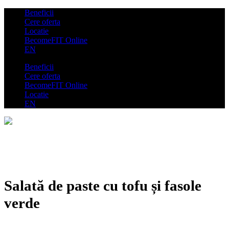
Beneficii
Cere oferta
Locatie
BecomeFIT Online
EN
Beneficii
Cere oferta
BecomeFIT Online
Locatie
EN
Salată de paste cu tofu și fasole
verde