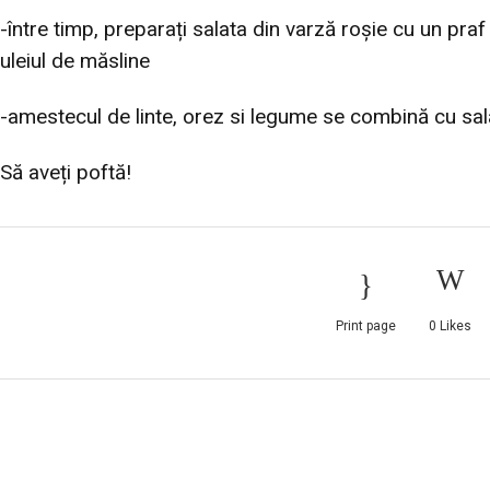
-între timp, preparați salata din varză roșie cu un pra
uleiul de măsline
-amestecul de linte, orez si legume se combină cu sal
Să aveți poftă!
Print page
0
Likes