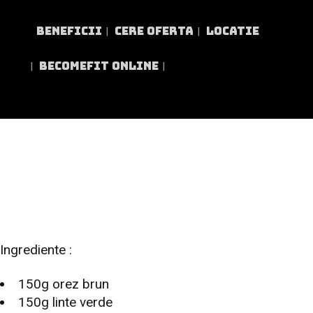
BENEFICII
CERE OFERTA
LOCATIE
BECOMEFIT ONLINE
SALATĂ DIN LINTE , OREZ
Ingrediente :
150g orez brun
150g linte verde