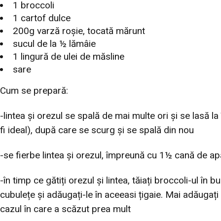
1 broccoli
1 cartof dulce
200g varză roșie, tocată mărunt
sucul de la ½ lămâie
1 lingură de ulei de măsline
sare
Cum se prepară:
-lintea și orezul se spală de mai multe ori și se lasă l
fi ideal), după care se scurg și se spală din nou
-se fierbe lintea și orezul, împreună cu 1½ cană de ap
-în timp ce gătiți orezul și lintea, tăiați broccoli-ul în 
cubulețe și adăugați-le în aceeasi țigaie. Mai adăugați 
cazul în care a scăzut prea mult