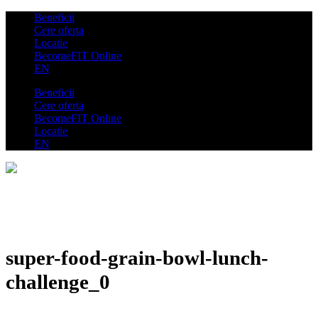
Beneficii
Cere oferta
Locatie
BecomeFIT Online
EN
Beneficii
Cere oferta
BecomeFIT Online
Locatie
EN
super-food-grain-bowl-lunch-
challenge_0