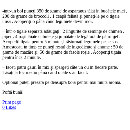
-într-un bol puneți 350 de grame de asparagus tăiat in bucățele mici ,
200 de grame de broccoli , 1 ceapă feliată și puneți-le pe o tigaie
unsă . Acoperiți-o până când legumele devin moi.
– într-o tigaie separată adăugați : 2 lingurițe de semințe de chimen ,
piper , 4 roșii tăiate cubulețe și jumătate de legătură de pătrunjel .
Acoperiți tigaia pentru 5 minute și răsturnați legumele peste sos .
Amestecați în timp ce puneți restul de ingrediente și anume : 50 de
grame de mazăre și 50 de grame de fasole roșie . Acoperiți tigaia
pentru încă 2 minute.
– faceți patru găuri în mix și spargeți câte un ou in fiecare parte.
Lăsați la foc mediu până când ouăle s-au făcut.
Opțional puteți presăra pe deasupra boia pentru mai multă aromă.
Poftă bună!
Print page
0
Likes