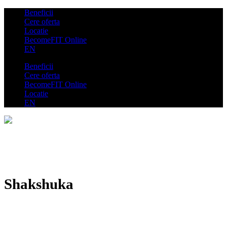
Beneficii
Cere oferta
Locatie
BecomeFIT Online
EN
Beneficii
Cere oferta
BecomeFIT Online
Locatie
EN
Shakshuka