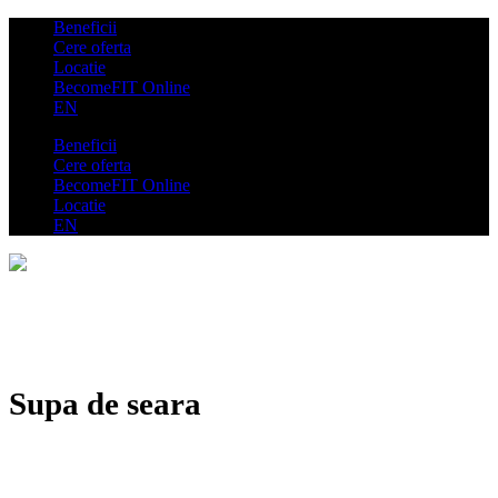
Beneficii
Cere oferta
Locatie
BecomeFIT Online
EN
Beneficii
Cere oferta
BecomeFIT Online
Locatie
EN
Supa de seara