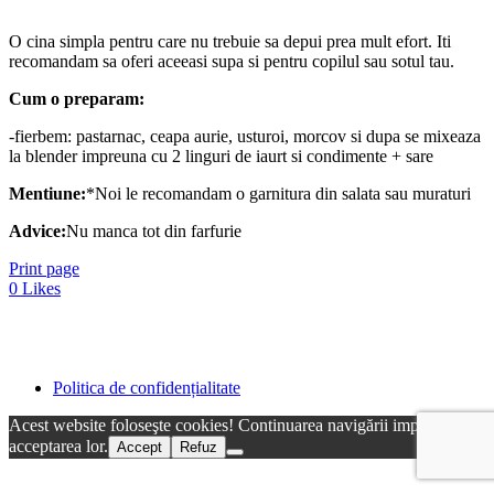
O cina simpla pentru care nu trebuie sa depui prea mult efort. Iti
recomandam sa oferi aceeasi supa si pentru copilul sau sotul tau.
Cum o preparam:
-fierbem: pastarnac, ceapa aurie, usturoi, morcov si dupa se mixeaza
la blender impreuna cu 2 linguri de iaurt si condimente + sare
Mentiune:
*Noi le recomandam o garnitura din salata sau muraturi
Advice:
Nu manca tot din farfurie
Print page
0
Likes
Politica de confidențialitate
Acest website foloseşte cookies! Continuarea navigării implică
acceptarea lor.
Accept
Refuz