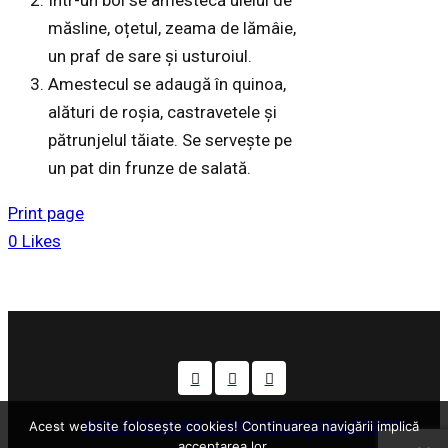
Într-un bol se amestecă uleiul de
măsline, oțetul, zeama de lămâie,
un praf de sare și usturoiul.
Amestecul se adaugă în quinoa,
alături de roșia, castravetele și
pătrunjelul tăiate. Se servește pe
un pat din frunze de salată.
Print page
0
Likes
POLITICA DE CONFIDENȚIALITATE
Acest website foloseşte cookies! Continuarea navigării implică
acceptarea lor.