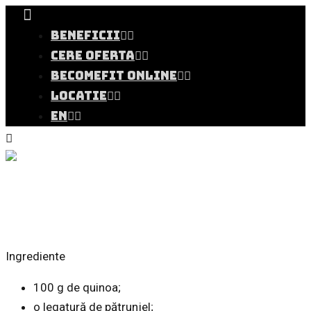
BENEFICII
CERE OFERTA
BECOMEFIT ONLINE
LOCATIE
EN
Tabbouleh de
quinoa
Ingrediente
100 g de quinoa;
o legatură de pătrunjel;