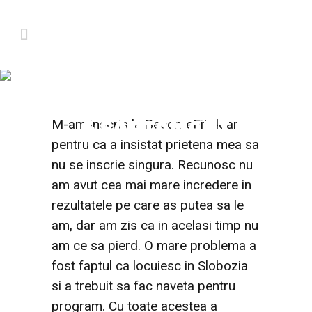
COSMIN SLABESTE
13 KILOGRAME IN
6 SAPTAMANI
M-am inscris la BecomeFit doar
pentru ca a insistat prietena mea sa
nu se inscrie singura. Recunosc nu
am avut cea mai mare incredere in
rezultatele pe care as putea sa le
am, dar am zis ca in acelasi timp nu
am ce sa pierd. O mare problema a
fost faptul ca locuiesc in Slobozia
si a trebuit sa fac naveta pentru
program. Cu toate acestea a