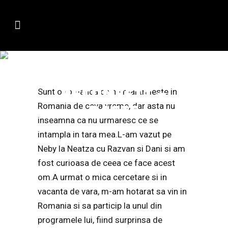
VALENTINA
SLABESTE CU
BECOMEFIT –
Sunt o romanca ce nu mai traieste in
Romania de ceva vreme, dar asta nu
BASIC
inseamna ca nu urmaresc ce se
intampla in tara mea.L-am vazut pe
Neby la Neatza cu Razvan si Dani si am
fost curioasa de ceea ce face acest
om.A urmat o mica cercetare si in
vacanta de vara, m-am hotarat sa vin in
Romania si sa particip la unul din
programele lui, fiind surprinsa de