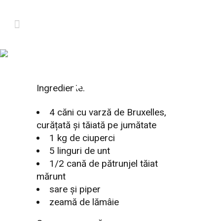
VARZĂ DE
BRUXELLES CU
CIUPERCI
Ingrediente:
4 căni cu varză de Bruxelles,
curățată și tăiată pe jumătate
1 kg de ciuperci
5 linguri de unt
1/2 cană de pătrunjel tăiat
mărunt
sare și piper
zeamă de lămâie