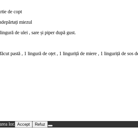
rtie de copt
ndepărtați miezul
lingură de ulei , sare și piper după gust.
cut pastă , 1 lingură de oțet , 1 linguriță de miere , 1 linguriță de sos d
rea lor.
Accept
Refuz