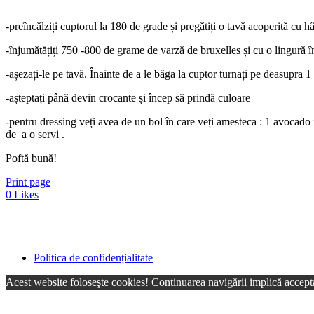
-preîncălziți cuptorul la 180 de grade și pregătiți o tavă acoperită cu hâ
-înjumătățiți 750 -800 de grame de varză de bruxelles și cu o lingură î
-așezați-le pe tavă. Înainte de a le băga la cuptor turnați pe deasupra 1 
-așteptați până devin crocante și încep să prindă culoare
-pentru dressing veți avea de un bol în care veți amesteca : 1 avocado fă
de a o servi .
Poftă bună!
Print page
0
Likes
Politica de confidențialitate
Acest website foloseşte cookies! Continuarea navigării implică accepta