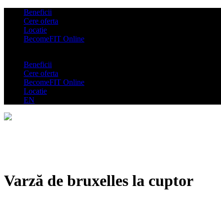
Beneficii
Cere oferta
Locatie
BecomeFIT Online
Beneficii
Cere oferta
BecomeFIT Online
Locatie
EN
Varză de bruxelles la cuptor